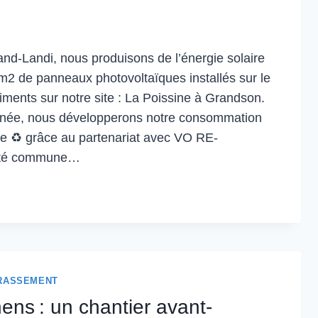
nd-Landi, nous produisons de l’énergie solaire
m2 de panneaux photovoltaïques installés sur le
timents sur notre site : La Poissine à Grandson.
e année, nous développerons notre consommation
le ♻ grâce au partenariat avec VO RE-
iété commune…
ISSONS
RASSEMENT
ens : un chantier avant-
ES