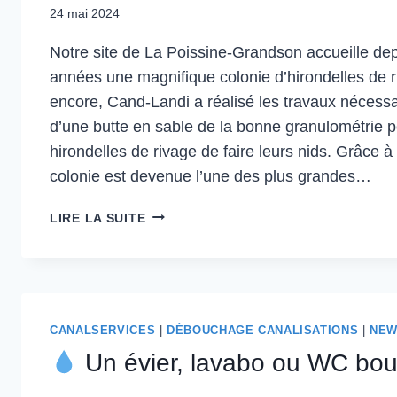
24 mai 2024
Notre site de La Poissine-Grandson accueille d
années une magnifique colonie d’hirondelles de 
encore, Cand-Landi a réalisé les travaux nécessair
d’une butte en sable de la bonne granulométrie 
hirondelles de rivage de faire leurs nids. Grâce à
colonie est devenue l’une des plus grandes…
UN
LIRE LA SUITE
ACCUEIL
4
CANALSERVICES
|
DÉBOUCHAGE CANALISATIONS
|
NE
Un évier, lavabo ou WC bo
POUR
LES