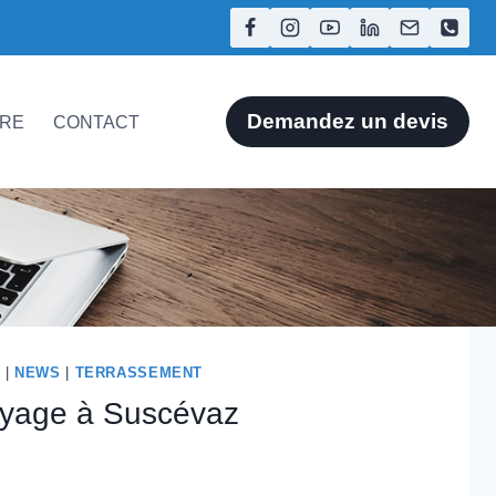
Demandez un devis
ÈRE
CONTACT
R
|
NEWS
|
TERRASSEMENT
ayage à Suscévaz