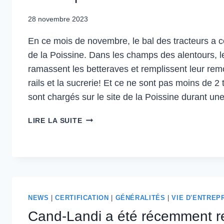
28 novembre 2023
En ce mois de novembre, le bal des tracteurs a 
de la Poissine. Dans les champs des alentours, le
ramassent les betteraves et remplissent leur remo
rails et la sucrerie! Et ce ne sont pas moins de 2 t
sont chargés sur le site de la Poissine durant une
LA
LIRE LA SUITE
CHAÎNE
ALIMENTAIRE
S’INVITE
SUR
LE
RAIL
NEWS
|
CERTIFICATION
|
GÉNÉRALITÉS
|
VIE D'ENTREP
AVEC
LE
Cand-Landi a été récemment re
TRANSPORT