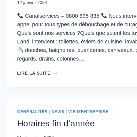
HIRONDELLES
12 janvier 2024
DE
RIVAGE
Canalservices – 0800 835 835
Nous interv
appel pour tous types de débouchage et de curag
Quels sont nos services ?Quels que soient les 
Landi intervient : toilettes, éviers de cuisine, lav
douches, baignoires, buanderies, caniveaux, gr
regards, drains, colonnes…
LIRE LA SUITE
UN
ÉVIER,
LAVABO
OU
WC
GÉNÉRALITÉS
|
NEWS
|
VIE D'ENTREPRISE
BOUCHÉ
Horaires fin d’année
?