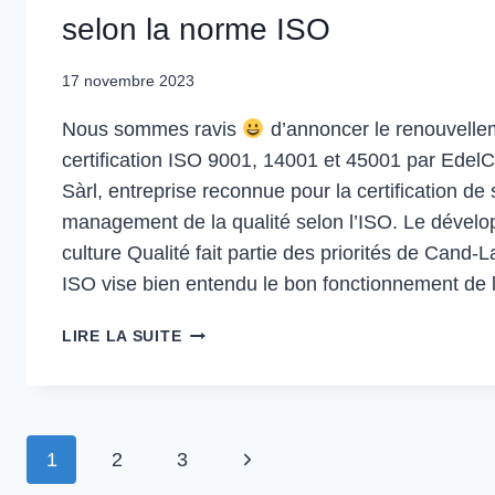
BIMODAL
selon la norme ISO
17 novembre 2023
Nous sommes ravis
d’annoncer le renouvelle
certification ISO 9001, 14001 et 45001 par EdelC
Sàrl, entreprise reconnue pour la certification d
management de la qualité selon l’ISO. Le dével
culture Qualité fait partie des priorités de Cand
ISO vise bien entendu le bon fonctionnement de 
CAND-
LIRE LA SUITE
LANDI
A
ÉTÉ
RÉCEMMENT
Navigation
1
2
3
Page
RECERTIFIÉE
SELON