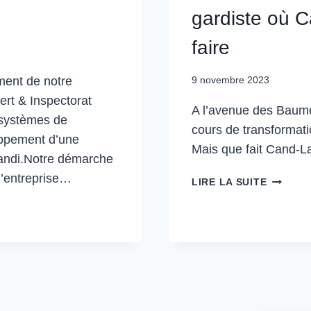
RENOUV
gardiste où C
faire
ment de notre
9 novembre 2023
ert & Inspectorat
A l’avenue des Baumet
e systèmes de
cours de transformati
oppement d’une
Mais que fait Cand-La
-Landi.Notre démarche
l’entreprise…
MIXCITY
LIRE LA SUITE
–
RENENS 
UN
CHANTI
AVANT-
GARDIS
OÙ
CAND-