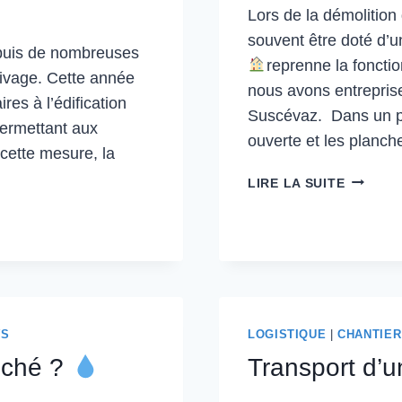
Lors de la démolition
souvent être doté d’u
epuis de nombreuses
reprenne la fonction
rivage. Cette année
nous avons entreprise
es à l’édification
Suscévaz. Dans un pr
permettant aux
ouverte et les planch
 cette mesure, la
TRAVAU
LIRE LA SUITE
D’ÉTAY
À
SUSCÉV
WS
LOGISTIQUE
|
CHANTIER
uché ?
Transport d’u