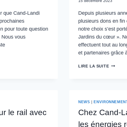
15 décembre 2023
sir que Cand-Landi
Depuis plusieurs ann
 prochaines
plusieurs dons en fin
on pour toute question
notre choix s’est port
. Nous vous
Jardins du cœur ». No
ste
effectuent tout au lo
et partenaires grâce
DON
LIRE LA SUITE
DE
FIN
D’ANNÉ
CAND-
LANDI
NEWS
|
ENVIRONNEMEN
r le rail avec
Chez Cand-La
les énergies 