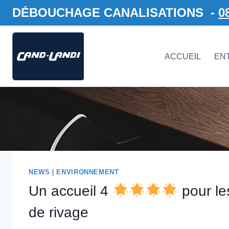
Aller
DÉBOUCHAGE CANALISATIONS -
0
au
contenu
ACCUEIL
EN
NEWS
|
ENVIRONNEMENT
Un accueil 4
pour le
de rivage