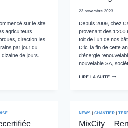
23 novembre 2023
commencé sur le site
Depuis 2009, chez Ca
s agriculteurs
provenant des 1’200 
rques, direction les
toit de l’un de nos bâ
rains par jour qui
D’ici la fin de cett
 dizaine de jours.
d’énergie renouvelab
nouvelable SA, soc
CHEZ
LIRE LA SUITE
CAND-
LANDI
NOUS
INVEST
DANS
RISE
NEWS
|
CHANTIER
|
TER
LES
certifiée
MixCity – Ren
ÉNERGI