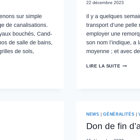
22 décembre 2023
enons sur simple
Il y a quelques semai
e de canalisations.
transport d’une pelle 
tuyaux bouchés, Cand-
employer une remorqu
abos de salle de bains,
son nom l’indique, a l
illes de sols,
moyenne ; et avec d
TRANSP
LIRE LA SUITE
D’UNE
PELLE
RÉTRO
BRAS
LONG
NEWS
|
GÉNÉRALITÉS
|
Don de fin d