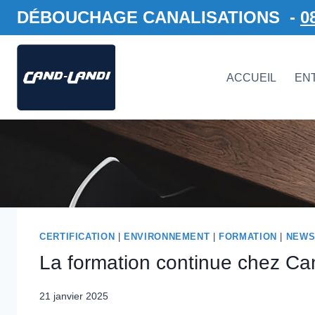
Aller
DÉBOUCHAGE CANALISATIONS -
0
au
contenu
ACCUEIL
EN
CERTIFICATION
|
ENVIRONNEMENT
|
FORMATION
|
NEW
La formation continue chez Ca
21 janvier 2025