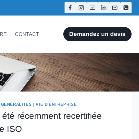
Demandez un devis
ÈRE
CONTACT
|
GÉNÉRALITÉS
|
VIE D'ENTREPRISE
été récemment recertifiée
me ISO