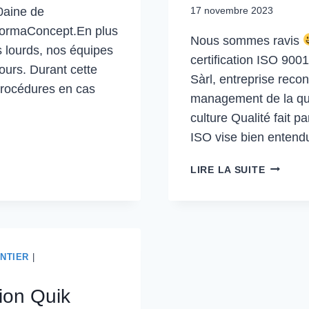
0aine de
17 novembre 2023
 FormaConcept.En plus
Nous sommes ravis
s lourds, nos équipes
certification ISO 900
ours. Durant cette
Sàrl, entreprise reco
 procédures en cas
management de la qua
culture Qualité fait 
ISO vise bien entend
CAND-
LIRE LA SUITE
LANDI
A
ÉTÉ
RÉCEMM
RECERTI
NTIER
|
SELON
LA
tion Quik
NORME
ISO