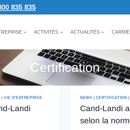
800 835 835
TREPRISE
ACTIVITÉS
ACTUALITÉS
CARRI
Certification
S
|
VIE D'ENTREPRISE
NEWS
|
CERTIFICATION
nd-Landi
Cand-Landi a 
selon la nor