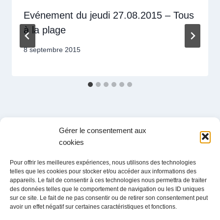
Evénement du jeudi 27.08.2015 – Tous
à la plage
8 septembre 2015
Gérer le consentement aux
cookies
Administration
Pour offrir les meilleures expériences, nous utilisons des technologies
Ch. du Grandsonnet 3
telles que les cookies pour stocker et/ou accéder aux informations des
1422 Grandson
appareils. Le fait de consentir à ces technologies nous permettra de traiter
des données telles que le comportement de navigation ou les ID uniques
Exploitation
sur ce site. Le fait de ne pas consentir ou de retirer son consentement peut
Zone Industrielle La Poissine 14
avoir un effet négatif sur certaines caractéristiques et fonctions.
1422 Grandson