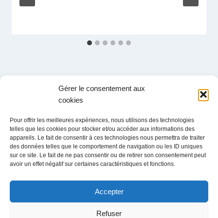
Gérer le consentement aux
cookies
Administration
Pour offrir les meilleures expériences, nous utilisons des technologies
Ch. du Grandsonnet 3
telles que les cookies pour stocker et/ou accéder aux informations des
1422 Grandson
appareils. Le fait de consentir à ces technologies nous permettra de traiter
des données telles que le comportement de navigation ou les ID uniques
Exploitation
sur ce site. Le fait de ne pas consentir ou de retirer son consentement peut
Zone Industrielle La Poissine 14
avoir un effet négatif sur certaines caractéristiques et fonctions.
1422 Grandson
Tél
: +41 24 447 42 00
Accepter
Email
: info@candlandi.ch
Refuser