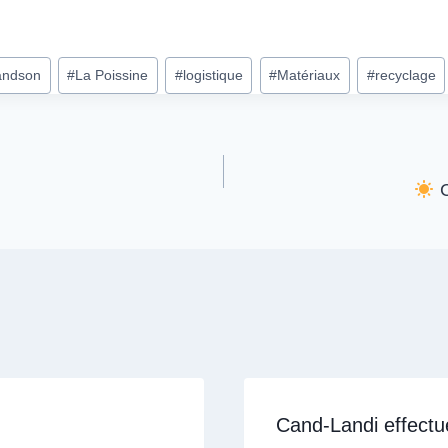
andson
#
La Poissine
#
logistique
#
Matériaux
#
recyclage
C
Cand-Landi effectu