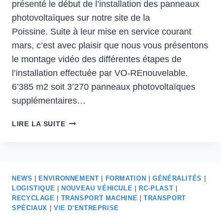
présenté le début de l’installation des panneaux
photovoltaïques sur notre site de la
Poissine. Suite à leur mise en service courant
mars, c’est avec plaisir que nous vous présentons
le montage vidéo des différentes étapes de
l’installation effectuée par VO-REnouvelable.
6’385 m2 soit 3’270 panneaux photovoltaïques
supplémentaires…
MISE
LIRE LA SUITE
EN
FONCTION
DES
PANNEAUX
PHOTOVOLTAÏQUES
NEWS
|
ENVIRONNEMENT
|
FORMATION
|
GÉNÉRALITÉS
|
LOGISTIQUE
|
NOUVEAU VÉHICULE
|
RC-PLAST
|
À
RECYCLAGE
|
TRANSPORT MACHINE
|
TRANSPORT
LA
SPÉCIAUX
|
VIE D'ENTREPRISE
POISSINE