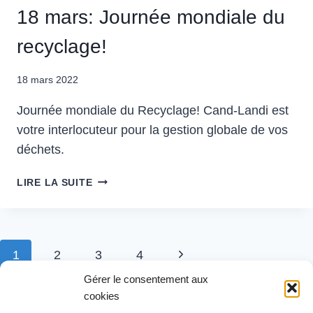
DU
18 mars: Journée mondiale du
RECYCLAGE
♻
recyclage!
18 mars 2022
Journée mondiale du Recyclage! Cand-Landi est
votre interlocuteur pour la gestion globale de vos
déchets.
18
LIRE LA SUITE
MARS:
JOURNÉE
MONDIALE
DU
Navigation
1
2
3
4
Page
RECYCLAGE!
de
Gérer le consentement aux
suivante
cookies
page