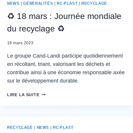
NEWS
|
GÉNÉRALITÉS
|
RC-PLAST
|
RECYCLAGE
♻ 18 mars : Journée mondiale
du recyclage ♻
18 mars 2023
Le groupe Cand-Landi participe quotidiennement
en récoltant, triant, valorisant les déchets et
contribue ainsi à une économie responsable axée
sur le développement durable.
♻
LIRE LA SUITE
18
MARS
:
JOURNÉE
MONDIALE
RECYCLAGE
|
NEWS
|
RC-PLAST