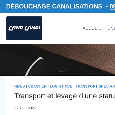
Aller
DÉBOUCHAGE CANALISATIONS -
0
au
contenu
ACCUEIL
EN
NEWS
|
CHANTIER
|
LOGISTIQUE
|
TRANSPORT SPÉCIAU
Transport et levage d’une stat
22 août 2024