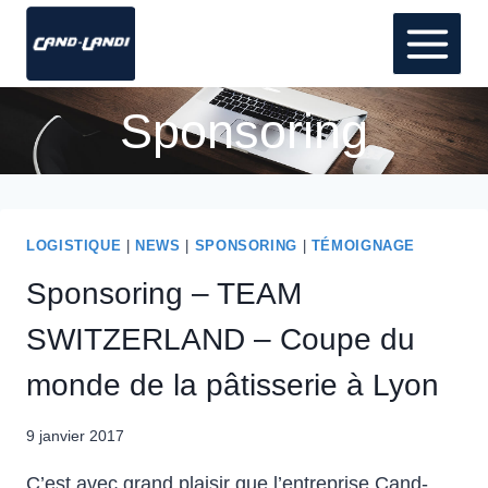
Aller
au
contenu
Sponsoring
LOGISTIQUE
|
NEWS
|
SPONSORING
|
TÉMOIGNAGE
Sponsoring – TEAM
SWITZERLAND – Coupe du
monde de la pâtisserie à Lyon
9 janvier 2017
C’est avec grand plaisir que l’entreprise Cand-