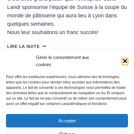
Landi sponsorise l’équipe de Suisse à la coupe du
monde de pâtisserie qui aura lieu à Lyon dans
quelques semaines.
Nous leur souhaitons un franc succès!
SPONSORING
LIRE LA SUITE
–
Gérer le consentement aux
TEAM
cookies
SWITZERLAND
–
Pour offrir les meilleures expériences, nous utilisons des technologies
Administration
COUPE
telles que les cookies pour stocker et/ou accéder aux informations des
Ch. du Grandsonnet 3
DU
appareils. Le fait de consentir à ces technologies nous permettra de traiter
1422 Grandson
MONDE
des données telles que le comportement de navigation ou les ID uniques
sur ce site. Le fait de ne pas consentir ou de retirer son consentement peut
Exploitation
DE
avoir un effet négatif sur certaines caractéristiques et fonctions.
Zone Industrielle La Poissine 14
LA
1422 Grandson
PÂTISSERIE
Tél
: +41 24 447 42 00
Accepter
À
Email
: info@candlandi.ch
LYON