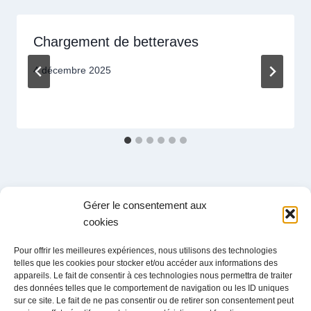
Chargement de betteraves
4 décembre 2025
Gérer le consentement aux
cookies
Administration
Pour offrir les meilleures expériences, nous utilisons des technologies
Ch. du Grandsonnet 3
telles que les cookies pour stocker et/ou accéder aux informations des
1422 Grandson
appareils. Le fait de consentir à ces technologies nous permettra de traiter
des données telles que le comportement de navigation ou les ID uniques
Exploitation
sur ce site. Le fait de ne pas consentir ou de retirer son consentement peut
Zone Industrielle La Poissine 14