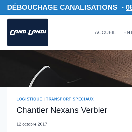
Aller
DÉBOUCHAGE CANALISATIONS -
0
au
contenu
ACCUEIL
EN
LOGISTIQUE
|
TRANSPORT SPÉCIAUX
Chantier Nexans Verbier
12 octobre 2017