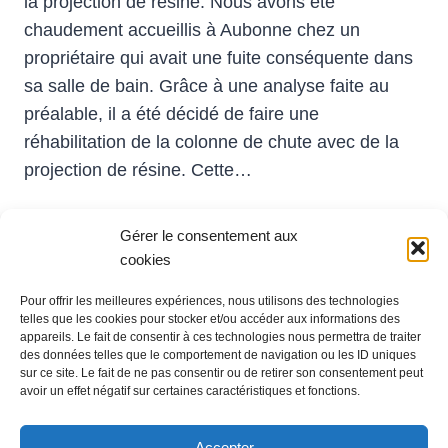
la projection de résine. Nous avons été
chaudement accueillis à Aubonne chez un
propriétaire qui avait une fuite conséquente dans
sa salle de bain. Grâce à une analyse faite au
préalable, il a été décidé de faire une
réhabilitation de la colonne de chute avec de la
projection de résine. Cette…
SWISSRELINE
LIRE LA SUITE
–
Gérer le consentement aux
PROJECTION
cookies
DE
Pour offrir les meilleures expériences, nous utilisons des technologies
RÉSINE
telles que les cookies pour stocker et/ou accéder aux informations des
Administration
appareils. Le fait de consentir à ces technologies nous permettra de traiter
Ch. du Grandsonnet 3
des données telles que le comportement de navigation ou les ID uniques
1422 Grandson
sur ce site. Le fait de ne pas consentir ou de retirer son consentement peut
avoir un effet négatif sur certaines caractéristiques et fonctions.
Exploitation
Zone Industrielle La Poissine 14
1422 Grandson
Accepter