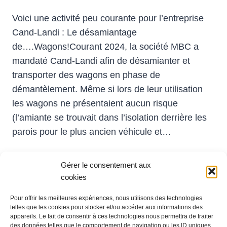
Voici une activité peu courante pour l’entreprise
Cand-Landi : Le désamiantage
de….Wagons!Courant 2024, la société MBC a
mandaté Cand-Landi afin de désamianter et
transporter des wagons en phase de
démantèlement. Même si lors de leur utilisation
les wagons ne présentaient aucun risque
(l’amiante se trouvait dans l’isolation derrière les
parois pour le plus ancien véhicule et…
DÉSAMIANTAGE
LIRE LA SUITE
DE
Gérer le consentement aux
WAGONS:
cookies
QUE
Pour offrir les meilleures expériences, nous utilisons des technologies
DEVIENNENT
telles que les cookies pour stocker et/ou accéder aux informations des
Administration
LES
appareils. Le fait de consentir à ces technologies nous permettra de traiter
Ch. du Grandsonnet 3
TRAINS
des données telles que le comportement de navigation ou les ID uniques