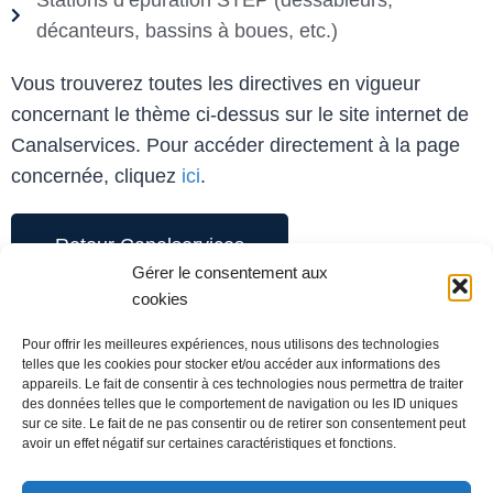
décanteurs, bassins à boues, etc.)
Vous trouverez toutes les directives en vigueur
concernant le thème ci-dessus sur le site internet de
Canalservices. Pour
accéder directement à la page
concernée, cliquez
ici
.
Retour Canalservices
Gérer le consentement aux
cookies
Administration
Pour offrir les meilleures expériences, nous utilisons des technologies
Ch. du Grandsonnet 3
telles que les cookies pour stocker et/ou accéder aux informations des
1422 Grandson
appareils. Le fait de consentir à ces technologies nous permettra de traiter
des données telles que le comportement de navigation ou les ID uniques
Exploitation
sur ce site. Le fait de ne pas consentir ou de retirer son consentement peut
Zone Industrielle La Poissine 14
avoir un effet négatif sur certaines caractéristiques et fonctions.
1422 Grandson